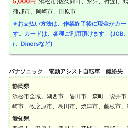
5,000円
浜松市(佐久間町、水窪、付近)、
蒲郡市、岡崎市、田原市
※お支払い方法は、作業終了後に現金かカー
す。カードは、各種ご利用頂けます。(JCB、AM
r、Dinersなど)
パナソニック 電動アシスト自転車 鍵紛失
静岡県
浜松市全域、湖西市、磐田市、森町、袋井市
崎市、牧之原市、島田市、焼津市、藤枝市、
愛知県