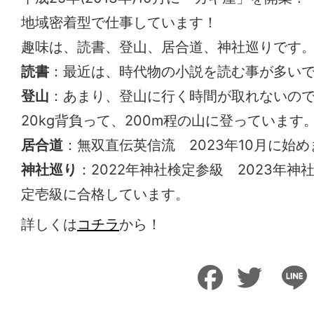
地域密着型で仕事しています！
趣味は、読書、登山、居合道、神社巡りです
読書
：最近は、時代物の小説を読む事が多い
登山
：あまり、登山に行く時間が取れないの
20kg背負って、200m程の山に登っています
居合道
：無双直伝英信流 2023年10月に始
神社巡り
：2022年神社検定参級 2023年神
定壱級に合格しています。
詳しくは
コチラ
から！
Facebook
Twitter